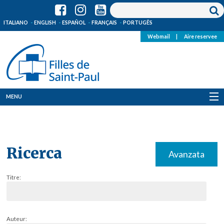
ITALIANO
ENGLISH
ESPAÑOL
FRANÇAIS
PORTUGÊS
Webmail
|
Aire reservee
MENU
Qui Sommes-Nous
Où sommes-nous
Ricerca
Avanzata
News
Titre:
Ressources
Media
Auteur: