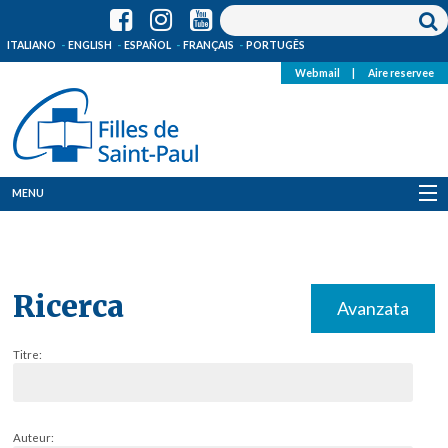
ITALIANO
ENGLISH
ESPAÑOL
FRANÇAIS
PORTUGÊS
Webmail
|
Aire reservee
MENU
Qui Sommes-Nous
Où sommes-nous
Ricerca
Avanzata
News
Titre:
Ressources
Media
Auteur: