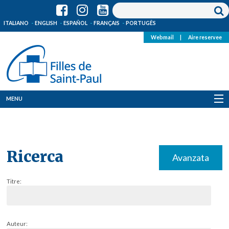
ITALIANO
ENGLISH
ESPAÑOL
FRANÇAIS
PORTUGÊS
Webmail
|
Aire reservee
MENU
Qui Sommes-Nous
Où sommes-nous
Ricerca
Avanzata
News
Titre:
Ressources
Media
Auteur: