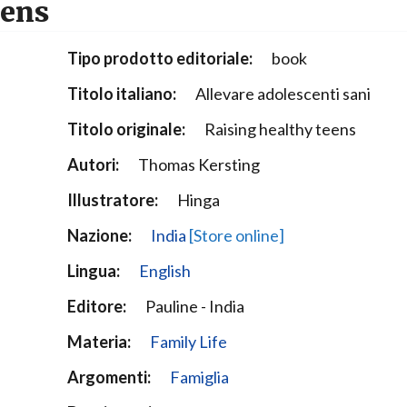
eens
Narzole
San Lorenzo di Fossano
Tipo prodotto editoriale:
book
Susa
Titolo italiano:
Allevare adolescenti sani
Titolo originale:
Raising healthy teens
Autori:
Thomas Kersting
Illustratore:
Hinga
Nazione:
India
[Store online]
Lingua:
English
Editore:
Pauline - India
Materia:
Family Life
Argomenti:
Famiglia