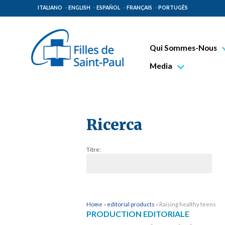
ITALIANO
ENGLISH
ESPAÑOL
FRANÇAIS
PORTUGÊS
Qui Sommes-Nous
Bienheureux Jacques 
Media
Vénérable Tecla Merl
Photo
Spiritualité Paulinienn
Vidéo
Mission Paulinienne
Ricerca
Lieux d’origine
Titre:
Gouvernement Genera
Famille Paulinienne
Home
»
editorial products
»
Raising healthy teens
PRODUCTION EDITORIALE