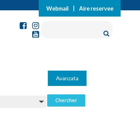
Webmail
|
Aire reservee
Avanzata