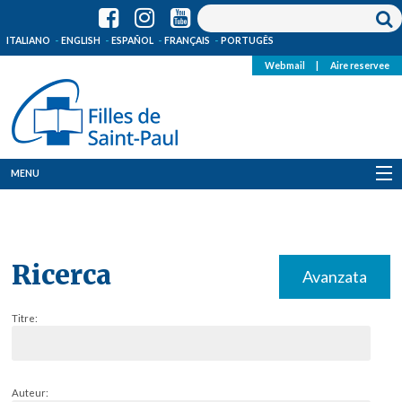
ITALIANO
ENGLISH
ESPAÑOL
FRANÇAIS
PORTUGÊS
Webmail
|
Aire reservee
MENU
Qui Sommes-Nous
Où sommes-nous
Ricerca
Avanzata
News
Titre:
Ressources
Media
Auteur: