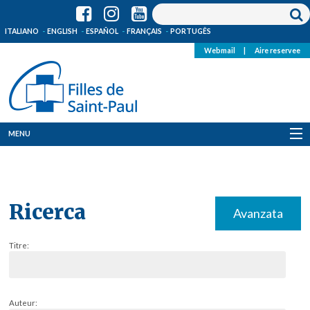
ITALIANO
ENGLISH
ESPAÑOL
FRANÇAIS
PORTUGÊS
Webmail
|
Aire reservee
MENU
Qui Sommes-Nous
Où sommes-nous
Ricerca
Avanzata
News
Titre:
Ressources
Media
Auteur: