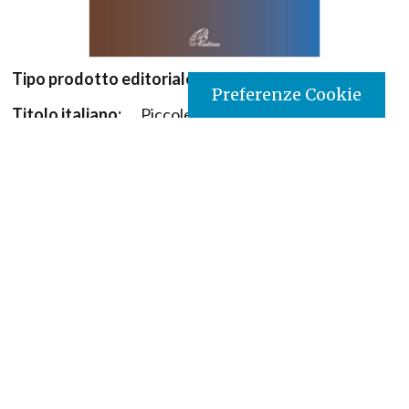
Tipo prodotto editoriale:
book
Preferenze Cookie
Titolo italiano:
Piccole Storie, Grandi Verità
Titolo originale:
Pequeñas Historias, Grandes
Verdades
Tradotto da:
Francés
Autori:
Pierre Lefévre
Illustratore:
Julien Grycan
Nazione:
Messico
[Store online]
Lingua:
Español
Editore:
Paulinas - Mexico