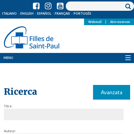
ITALIANO
ENGLISH
ESPAÑOL
FRANÇAIS
PORTUGÊS
Webmail
|
Aire reservee
MENU
Qui Sommes-Nous
Où sommes-nous
Ricerca
Avanzata
News
Titre:
Ressources
Media
Auteur: