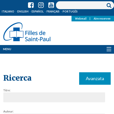
ITALIANO
ENGLISH
ESPAÑOL
FRANÇAIS
PORTUGÊS
Webmail
|
Aire reservee
MENU
Qui Sommes-Nous
Où sommes-nous
Ricerca
Avanzata
News
Titre:
Ressources
Media
Auteur: