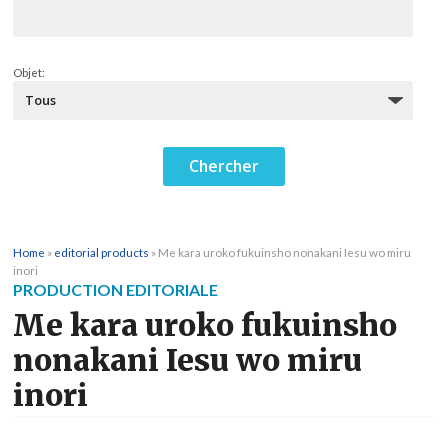
Objet:
Home
»
editorial products
»
Me kara uroko fukuinsho nonakani Iesu wo miru
inori
PRODUCTION EDITORIALE
Me kara uroko fukuinsho
nonakani Iesu wo miru
inori