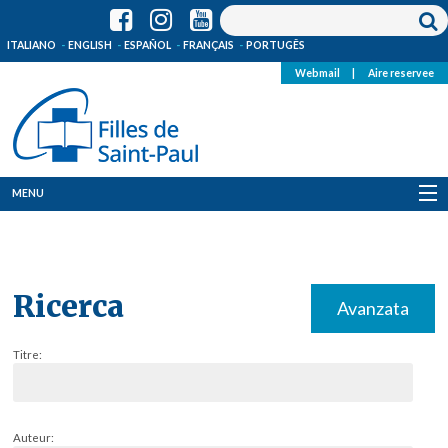
ITALIANO
ENGLISH
ESPAÑOL
FRANÇAIS
PORTUGÊS
Webmail
|
Aire reservee
MENU
Qui Sommes-Nous
Où sommes-nous
Ricerca
Avanzata
News
Titre:
Ressources
Media
Auteur: