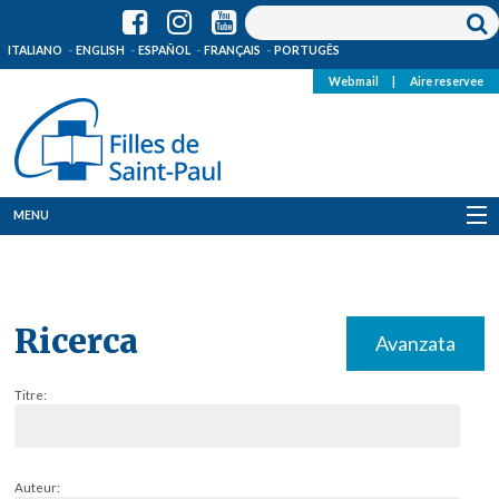
ITALIANO
ENGLISH
ESPAÑOL
FRANÇAIS
PORTUGÊS
Webmail
|
Aire reservee
MENU
Qui Sommes-Nous
Où sommes-nous
Ricerca
Avanzata
News
Titre:
Ressources
Media
Auteur: