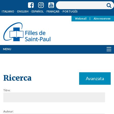
ITALIANO
ENGLISH
ESPAÑOL
FRANÇAIS
PORTUGÊS
Webmail
|
Aire reservee
MENU
Qui Sommes-Nous
Où sommes-nous
Ricerca
Avanzata
News
Titre:
Ressources
Media
Auteur: