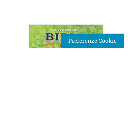
Preferenze Cookie
Tipo prodotto editoriale:
book
Titolo italiano:
La mia prima Bibbia
Autori:
Michael Berghof