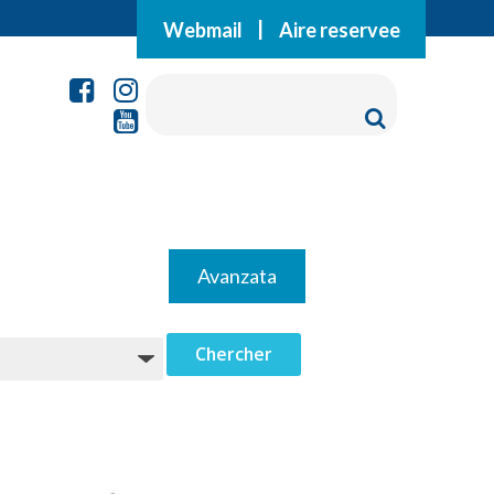
Webmail
|
Aire reservee
Avanzata