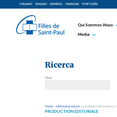
ITALIANO
ENGLISH
ESPAÑOL
FRANÇAIS
PORTUGÊS
Qui Sommes-Nous
Bienheureux Jacques 
Media
Vénérable Tecla Merl
Photo
Spiritualité Paulinienn
Vidéo
Mission Paulinienne
Ricerca
Lieux d’origine
Titre:
Gouvernement Genera
Famille Paulinienne
Home
»
editorial products
»
L’Ordinaire de la messe 
PRODUCTION EDITORIALE