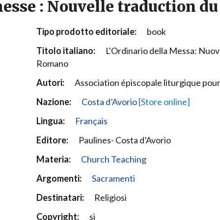
 messe : Nouvelle traduction 
Narzole
San Lorenzo di Fossano
Tipo prodotto editoriale:
book
Susa
Titolo italiano:
L'Ordinario della Messa: Nuov
Romano
Autori:
Association épiscopale liturgique pou
Nazione:
Costa d’Avorio
[Store online]
Lingua:
Français
Editore:
Paulines- Costa d’Avorio
Materia:
Church Teaching
Argomenti:
Sacramenti
Destinatari:
Religiosi
Copyright:
si