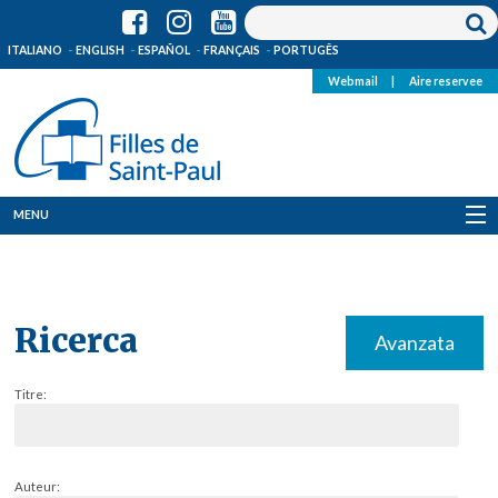
ITALIANO
ENGLISH
ESPAÑOL
FRANÇAIS
PORTUGÊS
Webmail
|
Aire reservee
MENU
Qui Sommes-Nous
Où sommes-nous
Ricerca
Avanzata
News
Titre:
Ressources
Media
Auteur: