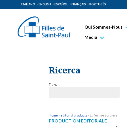
ITALIANO
ENGLISH
ESPAÑOL
FRANÇAIS
PORTUGÊS
Qui Sommes-Nous
Bienheureux Jacques 
Media
Vénérable Tecla Merl
Photo
Spiritualité Paulinienn
Vidéo
Mission Paulinienne
Ricerca
Lieux d’origine
Titre:
Gouvernement Genera
Famille Paulinienne
Home
»
editorial products
»
La femme sorcière
PRODUCTION EDITORIALE