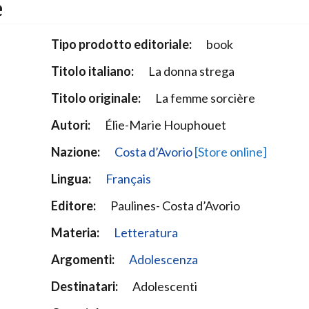
e
Narzole
San Lorenzo di Fossano
Tipo prodotto editoriale:
book
Susa
Titolo italiano:
La donna strega
Titolo originale:
La femme sorcière
Autori:
Élie-Marie Houphouet
Nazione:
Costa d’Avorio
[Store online]
Lingua:
Français
Editore:
Paulines- Costa d’Avorio
Materia:
Letteratura
Argomenti:
Adolescenza
Destinatari:
Adolescenti