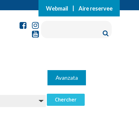
Webmail
|
Aire reservee
Avanzata