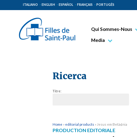
ITALIANO
ENGLISH
ESPAÑOL
FRANÇAIS
PORTUGÊS
Qui Sommes-Nous
Bienheureux Jacques 
Media
Vénérable Tecla Merl
Photo
Spiritualité Paulinienn
Vidéo
Mission Paulinienne
Ricerca
Lieux d’origine
Titre:
Gouvernement Genera
Famille Paulinienne
Home
»
editorial products
»
Jesus em Betà¢nia
PRODUCTION EDITORIALE