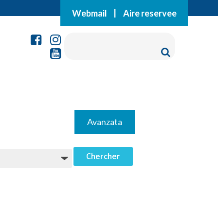
Webmail
|
Aire reservee
Avanzata