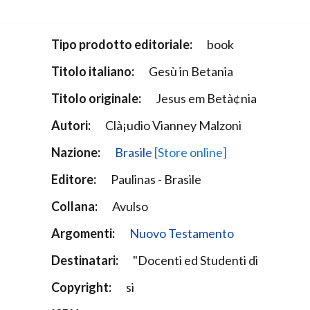
Narzole
San Lorenzo di Fossano
Tipo prodotto editoriale:
book
Susa
Titolo italiano:
Gesù in Betania
Titolo originale:
Jesus em Betà¢nia
Autori:
Clà¡udio Vianney Malzoni
Nazione:
Brasile
[Store online]
Editore:
Paulinas - Brasile
Collana:
Avulso
Argomenti:
Nuovo Testamento
Destinatari:
"Docenti ed Studenti di
Copyright:
si