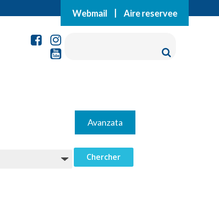
Webmail
|
Aire reservee
Avanzata