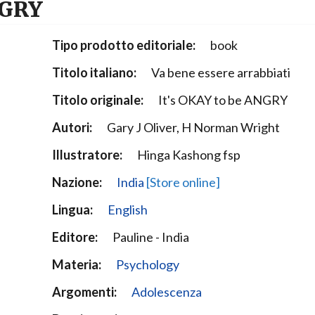
NGRY
Narzole
San Lorenzo di Fossano
Tipo prodotto editoriale:
book
Susa
Titolo italiano:
Va bene essere arrabbiati
Titolo originale:
It's OKAY to be ANGRY
Autori:
Gary J Oliver, H Norman Wright
Illustratore:
Hinga Kashong fsp
Nazione:
India
[Store online]
Lingua:
English
Editore:
Pauline - India
Materia:
Psychology
Argomenti:
Adolescenza