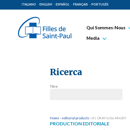
ITALIANO
ENGLISH
ESPAÑOL
FRANÇAIS
PORTUGÊS
Qui Sommes-Nous
Bienheureux Jacques 
Media
Vénérable Tecla Merl
Photo
Spiritualité Paulinienn
Vidéo
Mission Paulinienne
Ricerca
Lieux d’origine
Titre:
Gouvernement Genera
Famille Paulinienne
Home
»
editorial products
»
It’s OKAY to be ANGRY
PRODUCTION EDITORIALE