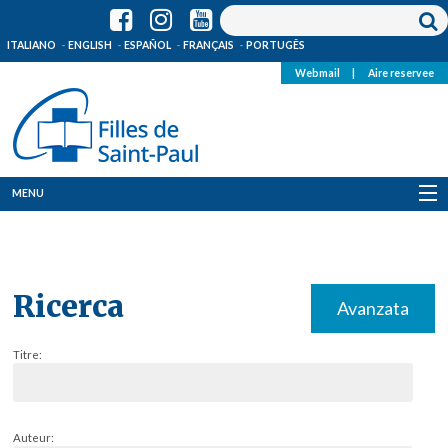
ITALIANO
ENGLISH
ESPAÑOL
FRANÇAIS
PORTUGÊS
Webmail
|
Aire reservee
MENU
Qui Sommes-Nous
Où sommes-nous
Ricerca
Avanzata
News
Titre:
Ressources
Media
Auteur: