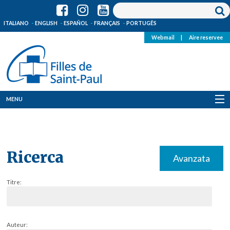
ITALIANO
ENGLISH
ESPAÑOL
FRANÇAIS
PORTUGÊS
Webmail
|
Aire reservee
MENU
Qui Sommes-Nous
Où sommes-nous
Ricerca
Avanzata
News
Titre:
Ressources
Media
Auteur: