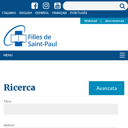
ITALIANO
ENGLISH
ESPAÑOL
FRANÇAIS
PORTUGÊS
Webmail
|
Aire reservee
MENU
Qui Sommes-Nous
Où sommes-nous
Ricerca
Avanzata
News
Titre:
Ressources
Media
Auteur: