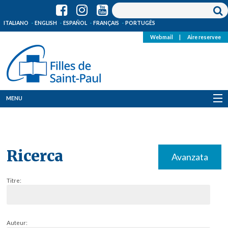
ITALIANO
ENGLISH
ESPAÑOL
FRANÇAIS
PORTUGÊS
Webmail
|
Aire reservee
MENU
Qui Sommes-Nous
Où sommes-nous
Ricerca
Avanzata
News
Titre:
Ressources
Media
Auteur: