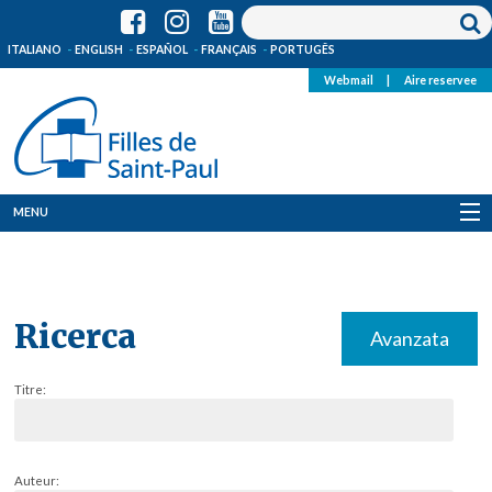
ITALIANO
ENGLISH
ESPAÑOL
FRANÇAIS
PORTUGÊS
Webmail
|
Aire reservee
MENU
Qui Sommes-Nous
Où sommes-nous
Ricerca
Avanzata
News
Titre:
Ressources
Media
Auteur: