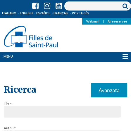
ITALIANO
ENGLISH
ESPAÑOL
FRANÇAIS
PORTUGÊS
Webmail
|
Aire reservee
MENU
Qui Sommes-Nous
Où sommes-nous
Ricerca
Avanzata
News
Titre:
Ressources
Media
Auteur: