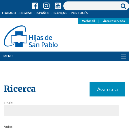
ITALIANO
ENGLISH
ESPAÑOL
FRANÇAIS
PORTUGÊS
Webmail
|
Área reservada
MENU
Quienes Somos
Dónde estamos
Ricerca
Avanzata
Noticias
Título:
Recursos
Media
Autor: