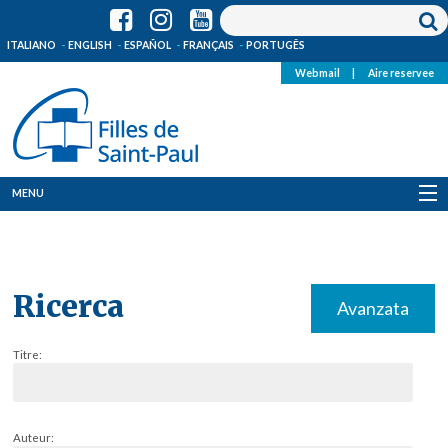
ITALIANO
ENGLISH
ESPAÑOL
FRANÇAIS
PORTUGÊS
Webmail
|
Aire reservee
MENU
Qui Sommes-Nous
Où sommes-nous
Ricerca
Avanzata
News
Titre:
Ressources
Media
Auteur: