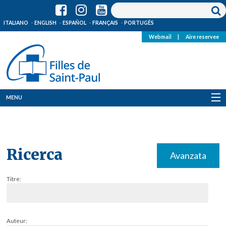
ITALIANO
ENGLISH
ESPAÑOL
FRANÇAIS
PORTUGÊS
Webmail
|
Aire reservee
MENU
Qui Sommes-Nous
Où sommes-nous
Ricerca
Avanzata
News
Titre:
Ressources
Media
Auteur: