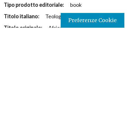
Tipo prodotto editoriale:
book
Titolo italiano:
Teologia sinodale africana
Preferenze Cookie
Titolo originale:
African Synodal Theology
Autori:
Agbonkhianmeghe E, Orobator (ed)
Nazione:
Kenya
[Store online]
Lingua:
English
Editore:
Paulines - Kenya
Materia:
Theology
Argomenti:
Teologia pastorale
Destinatari:
Teologi
Copyright:
si
ISBN:
9789966603746