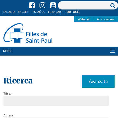
ITALIANO
ENGLISH
ESPAÑOL
FRANÇAIS
PORTUGÊS
Webmail
|
Aire reservee
MENU
Qui Sommes-Nous
Où sommes-nous
Ricerca
Avanzata
News
Titre:
Ressources
Media
Auteur: