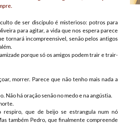
mpre.
culto de ser discípulo é misterioso: potros para
iveira para agitar, a vida que nos espera parece
e tornará incompreensivel, senão pelos antigos
além.
 amizade porque só os amigos podem trair e trair-
çoar, morrer. Parece que não tenho mais nada a
o. Não há oração senão no medo e na angústia.
morte.
o respiro, que de beijo se estrangula num nó
Mas também Pedro, que finalmente compreende