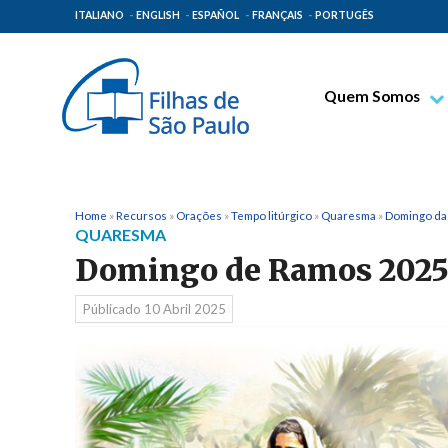
ITALIANO
ENGLISH
ESPAÑOL
FRANÇAIS
PORTUGÊS
Quem Somos
Bem-aventurado T
Venerável Tecla M
Espiritualidade Pa
Home
»
Recursos
»
Orações
»
Tempo litúrgico
»
Quaresma
»
Domingo da
QUARESMA
Missão Paulinas
Domingo de Ramos 202
Lugares de Orige
Públicado
10 Abril 2025
Governo Geral
Família Paulina