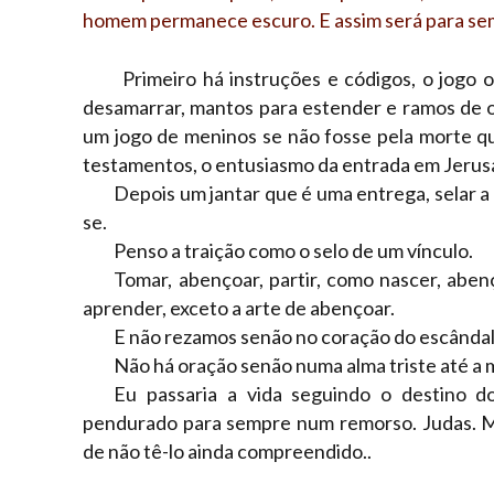
homem permanece escuro. E assim será para se
Primeiro há instruções e códigos, o jogo o
desamarrar, mantos para estender e ramos de ol
um jogo de meninos se não fosse pela morte qu
testamentos, o entusiasmo da entrada em Jerus
Depois um jantar que é uma entrega, selar a
se.
Penso a traição como o selo de um vínculo.
Tomar, abençoar, partir, como nascer, aben
aprender, exceto a arte de abençoar.
E não rezamos senão no coração do escândal
Não há oração senão numa alma triste até a 
Eu passaria a vida seguindo o destino d
pendurado para sempre num remorso. Judas. 
de não tê-lo ainda compreendido..