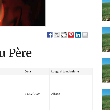
Narzole
San Lorenzo di Fossano
Susa
u Père
Data
Luogo di tumulazione
31/12/2024
Albano