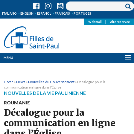
ITALIANO
ENGLISH
ESPAÑOL
FRANÇAIS
PORTUGÊS
Webmail
|
Aire reservee
MENU
Qui Sommes-Nous
Home
»
News
»
Nouvelles du Gouvernement
»
Décalogue pour la
Où sommes-nous
communication en ligne dans l’Église
NOUVELLES DE LA VIE PAULINIENNE
News
ROUMANIE
Décalogue pour la
Ressources
communication en ligne
Media
dans l’Église