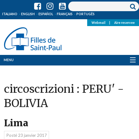
ITALIANO
ENGLISH
ESPAÑOL
FRANÇAIS
PORTUGÊS
Webmail
|
Aire reservee
MENU
Qui Sommes-Nous
circoscrizioni :
PERU' -
Où sommes-nous
BOLIVIA
News
Ressources
Lima
Media
Posté
23 janvier 2017