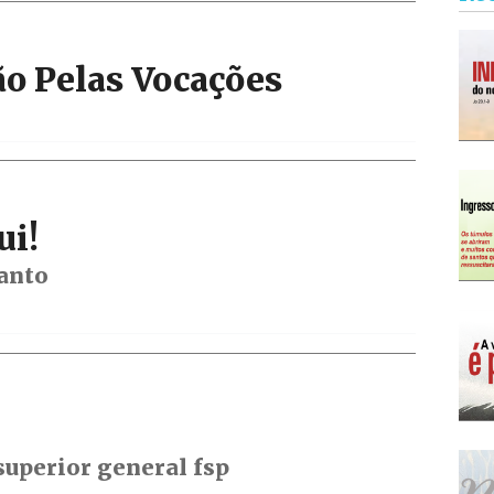
Narzole
San Lorenzo di Fossano
ão Pelas Vocações
Susa
ui!
anto
 superior general fsp