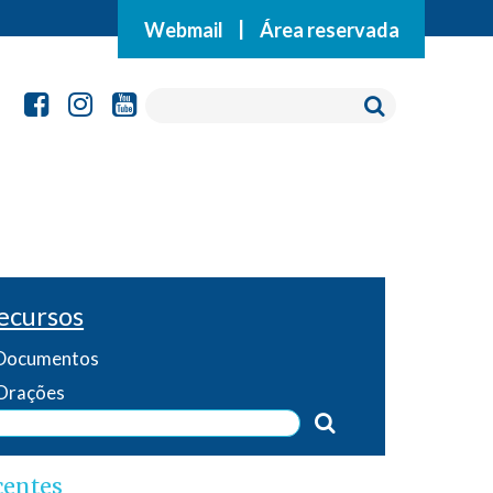
Webmail
|
Área reservada
ecursos
Documentos
Orações
centes