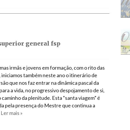
 superior general fsp
imas irmãs e jovens em formação, com o rito das
, iniciamos também neste ano o itinerário de
são que nos faz entrar na dinâmica pascal da
para a vida, no progressivo despojamento de si,
o caminho da plenitude. Esta “santa viagem” é
a pela presença do Mestre que continua a
…
Ler mais »