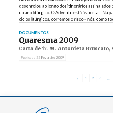
desenrolou ao longo dos itinerários assinalados 
do ano litúrgico. O Advento está às portas. Na 
ciclos litúrgicos, corremos o risco – nós, como 
DOCUMENTOS
Quaresma 2009
Carta de ir. M. Antonieta Bruscato,
Públicado
22 Fevereiro 2009
…
←
1
2
3