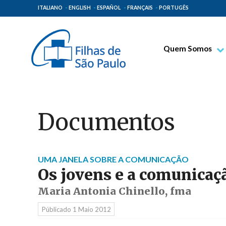
ITALIANO
ENGLISH
ESPAÑOL
FRANÇAIS
PORTUGÊS
Quem Somos
Bem-aventurado T
Venerável Tecla M
Espiritualidade Pa
Documentos
Missão Paulinas
Lugares de Orige
Governo Geral
UMA JANELA SOBRE A COMUNICAÇÃO
Os jovens e a comunicaç
Família Paulina
Maria Antonia Chinello, fma
Públicado
1 Maio 2012