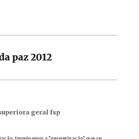
a paz 2012
superiora geral fsp
mação, terminamos a “peregrinação” que se