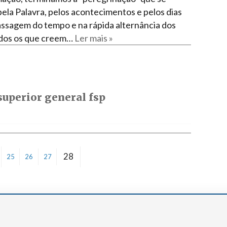
pela Palavra, pelos acontecimentos e pelos dias
passagem do tempo e na rápida alternância dos
todos os que creem…
Ler mais »
 superior general fsp
28
25
26
27