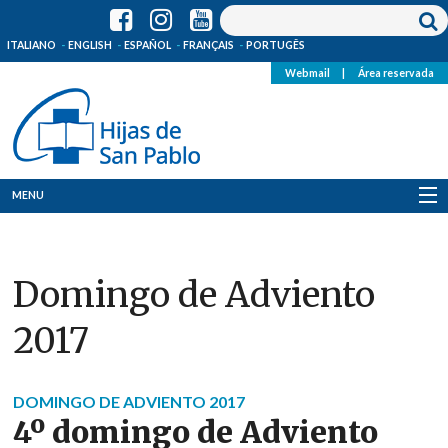
ITALIANO
ENGLISH
ESPAÑOL
FRANÇAIS
PORTUGÊS
Webmail
|
Área reservada
MENU
Quienes Somos
Domingo de Adviento
Dónde estamos
2017
Noticias
Recursos
DOMINGO DE ADVIENTO 2017
4º domingo de Adviento
Media