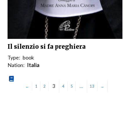
Il silenzio si fa preghiera
Type:
book
Nation:
Italia
3
…
←
1
2
4
5
13
→