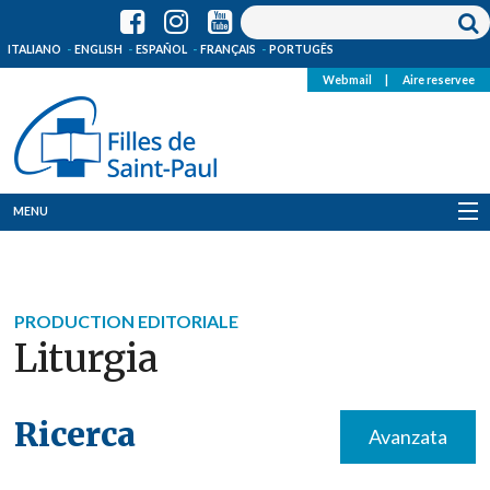
ITALIANO
ENGLISH
ESPAÑOL
FRANÇAIS
PORTUGÊS
Webmail
|
Aire reservee
MENU
Qui Sommes-Nous
Où sommes-nous
PRODUCTION EDITORIALE
Liturgia
News
Ressources
Ricerca
Avanzata
Media