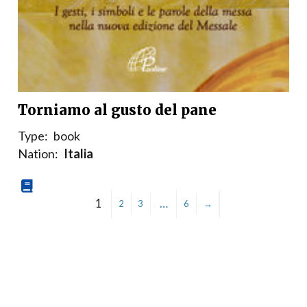
Torniamo al gusto del pane
Type:
book
Nation:
Italia
1
…
2
3
6
→