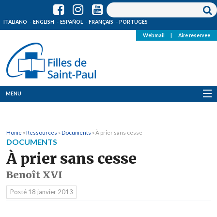
ITALIANO
ENGLISH
ESPAÑOL
FRANÇAIS
PORTUGÊS
Webmail
|
Aire reservee
MENU
Qui Sommes-Nous
Home
»
Ressources
»
Documents
»
À prier sans cesse
Où sommes-nous
DOCUMENTS
À prier sans cesse
News
Benoît XVI
Ressources
Posté
18 janvier 2013
Media