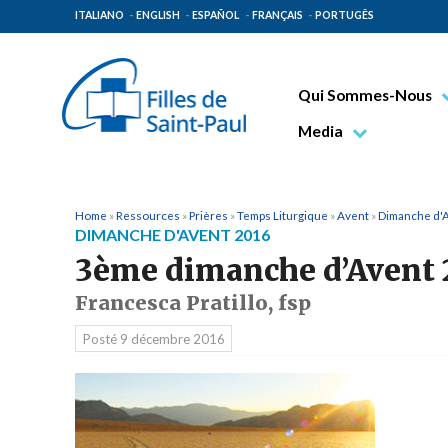
ITALIANO
ENGLISH
ESPAÑOL
FRANÇAIS
PORTUGÊS
Qui Sommes-Nous
Bienheureux Jacques 
Media
Vénérable Tecla Merl
Photo
Spiritualité Paulinienn
Vidéo
Home
»
Ressources
»
Prières
»
Temps Liturgique
»
Avent
»
Dimanche d'
DIMANCHE D'AVENT 2016
Mission Paulinienne
3ème dimanche d’Avent 
Lieux d’origine
Francesca Pratillo, fsp
Gouvernement Genera
Posté
9 décembre 2016
Famille Paulinienne