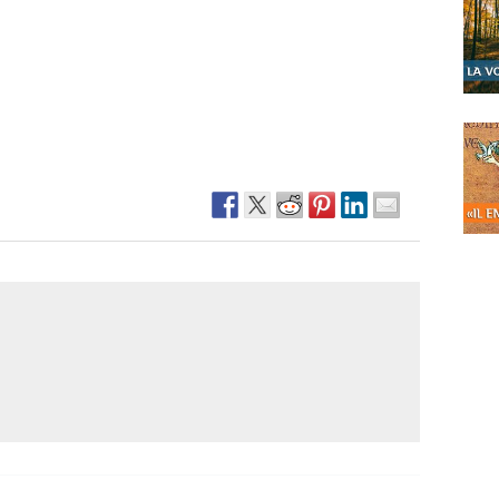
Narzole
San Lorenzo di Fossano
Susa