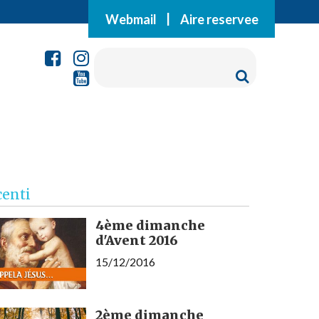
Webmail
|
Aire reservee
centi
4ème dimanche
d'Avent 2016
15/12/2016
2ème dimanche