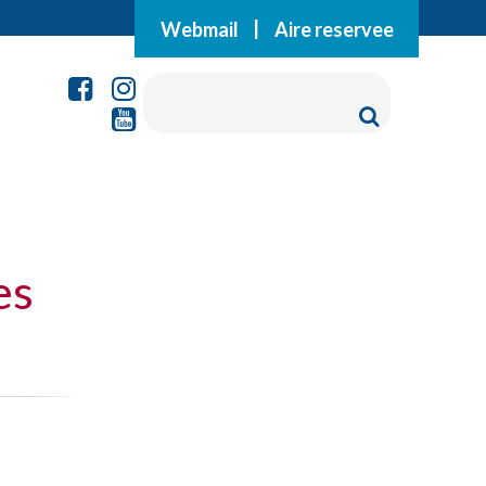
Webmail
|
Aire reservee
es