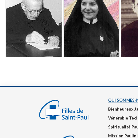
QUI SOMMES-
Bienheureux J
Vénérable Tecl
Spiritualité Pa
Mission Paulin