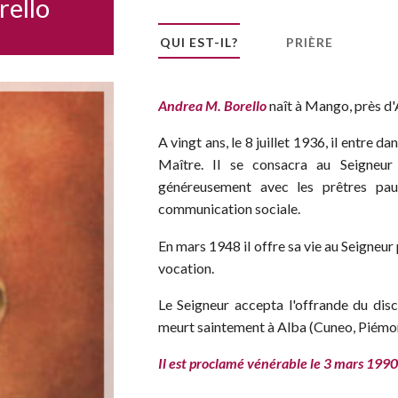
rello
Narzole
San Lorenzo di Fossano
QUI EST-IL?
PRIÈRE
Susa
Andrea M. Borello
naît à Mango, près d
A vingt ans, le 8 juillet 1936, il entre 
Maître. Il se consacra au Seigneur 
généreusement avec les prêtres paul
communication sociale.
En mars 1948 il offre sa vie au Seigneur 
vocation.
Le Seigneur accepta l'offrande du disc
meurt saintement à Alba (Cuneo, Piémont
Il est proclamé vénérable le 3 mars 1990