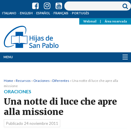
ITALIANO
ENGLISH
ESPAÑOL
FRANÇAIS
PORTUGÊS
Webmail
|
Área reservada
MENU
Quienes Somos
Home
»
Recursos
»
Oraciones
»
Diferentes
»
Una notte di luce che apre alla
Dónde estamos
missione
ORACIONES
Noticias
Una notte di luce che apre
alla missione
Recursos
Publicado
24 noviembre 2011
Media