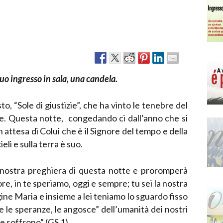
Narzole
San Lorenzo di Fossano
Susa
uo ingresso in sala, una candela.
, “Sole di giustizie”, che ha vinto le tenebre del
e. Questa notte, congedando ci dall’anno che si
 attesa di Colui che è il Signore del tempo e della
ieli e sulla terra è suo.
a nostra preghiera di questa notte e proromperà
ore, in te speriamo, oggi e sempre; tu sei la nostra
ine Maria e insieme a lei teniamo lo sguardo fisso
 le speranze, le angosce” dell’umanità dei nostri
he soffrono” (GS 1).