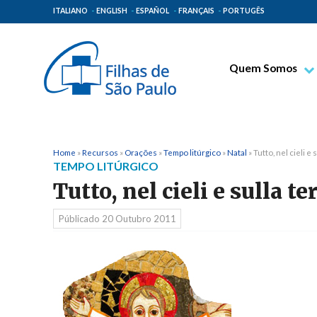
ITALIANO
ENGLISH
ESPAÑOL
FRANÇAIS
PORTUGÊS
Quem Somos
Bem-aventurado T
Venerável Tecla M
Espiritualidade Pa
Home
»
Recursos
»
Orações
»
Tempo litúrgico
»
Natal
»
Tutto, nel cieli e 
TEMPO LITÚRGICO
Missão Paulinas
Tutto, nel cieli e sulla ter
Lugares de Orige
Públicado
20 Outubro 2011
Governo Geral
Família Paulina