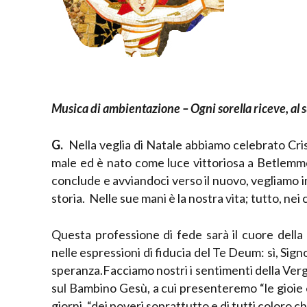
Musica di ambientazione – Ogni sorella riceve, al s
G.
Nella veglia di Natale abbiamo celebrato Cristo
male ed è nato come luce vittoriosa a Betlemm
conclude e avviandoci verso il nuovo, vegliamo in
storia. Nelle sue mani è la nostra vita; tutto, nei c
Questa professione di fede sarà il cuore dell
nelle espressioni di fiducia del Te Deum: sì, Sign
speranza.Facciamo nostri i sentimenti della Verg
sul Bambino Gesù, a cui presenteremo “le gioie e
giorni, “dei poveri soprattutto e di tutti coloro c