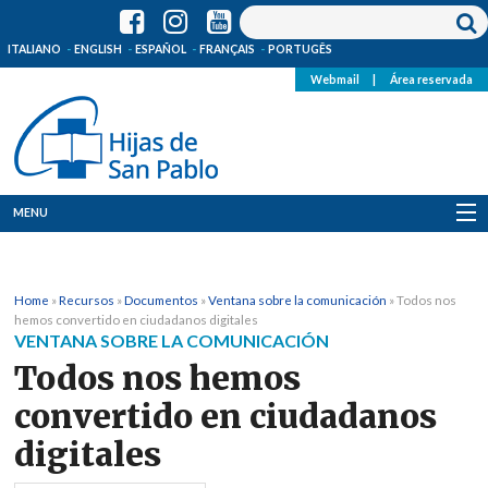
ITALIANO
ENGLISH
ESPAÑOL
FRANÇAIS
PORTUGÊS
Webmail
|
Área reservada
MENU
Quienes Somos
Home
»
Recursos
»
Documentos
»
Ventana sobre la comunicación
»
Todos nos
Dónde estamos
hemos convertido en ciudadanos digitales
VENTANA SOBRE LA COMUNICACIÓN
Noticias
Todos nos hemos
convertido en ciudadanos
Recursos
digitales
Media