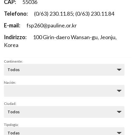
CAP:
55036
Telefono:
(0/63) 230.11.85; (0/63) 230.11.84
E-mail:
fsp260@pauline.or.kr
Indirizzo:
100 Girin-daero Wansan-gu, Jeonju,
Korea
Continente:
Nación:
Ciudad:
Tipología: