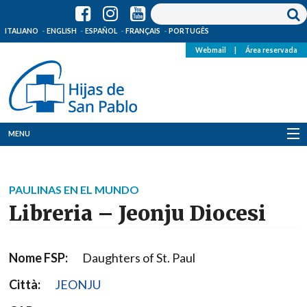
ITALIANO
ENGLISH
ESPAÑOL
FRANÇAIS
PORTUGÊS
Webmail
|
Área reservada
MENU
Quienes Somos
PAULINAS EN EL MUNDO
Dónde estamos
Libreria – Jeonju Diocesi
Noticias
Nome FSP:
Daughters of St. Paul
Recursos
Città:
JEONJU
Media