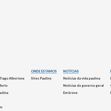
ONDE ESTAMOS
NOTÍCIAS
Tiago Alberione
Sites Pauline
Notícias da vida paulina
Merlo
Notícias do governo geral
aulina
Em breve
em