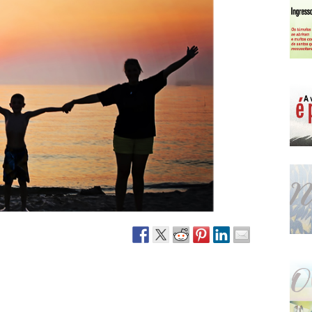
Narzole
San Lorenzo di Fossano
Susa