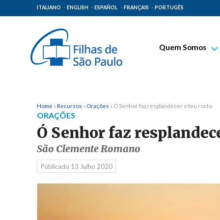
ITALIANO
ENGLISH
ESPAÑOL
FRANÇAIS
PORTUGÊS
Quem Somos
Bem-aventurado T
Venerável Tecla M
Espiritualidade Pa
Home
»
Recursos
»
Orações
»
Ó Senhor faz resplandecer o teu rosto
ORAÇÕES
Missão Paulinas
Ó Senhor faz resplandece
Lugares de Orige
São Clemente Romano
Governo Geral
Públicado
13 Julho 2020
Família Paulina