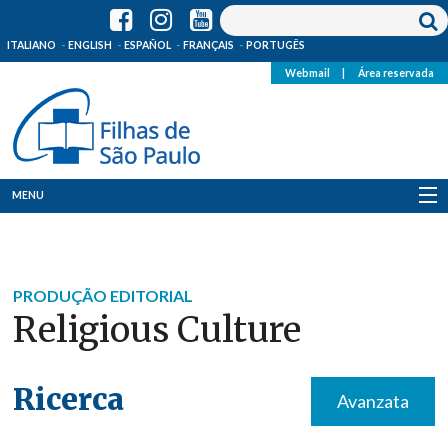
ITALIANO
ENGLISH
ESPAÑOL
FRANÇAIS
PORTUGÊS
Webmail
|
Área reservada
MENU
Quem Somos
Onde Estamos
PRODUÇÃO EDITORIAL
Religious Culture
Notícias
Recursos
Ricerca
Avanzata
Media