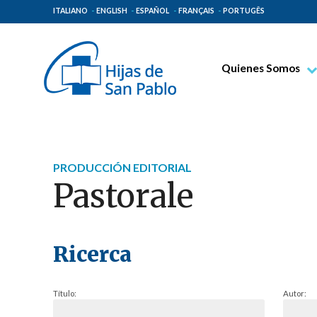
ITALIANO
ENGLISH
ESPAÑOL
FRANÇAIS
PORTUGÊS
Quienes Somos
Beato Santiago Alb
Venerable Tecla Me
Espiritualidad Pauli
PRODUCCIÓN EDITORIAL
Misión Paulina
Pastorale
Lugares de Origen
Gobierno General
Familia Paulina
Ricerca
Título:
Autor: