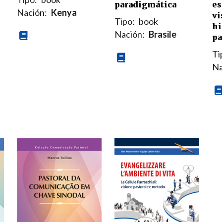
paradigmática
es
Nación:
Kenya
vi
Tipo:
book
hi
Nación:
Brasile
pa
Ti
Na