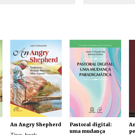
Narzole
San Lorenzo di Fossano
Susa
An Angry Shepherd
Pastoral digital:
An
uma mudança
pe
Tipo:
book