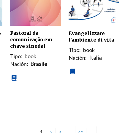
Pastoral da
Evangelizzare
e
comunicação em
l’ambiente di vita
chave sinodal
Tipo:
book
Tipo:
book
Nación:
Italia
Nación:
Brasile
1
…
2
3
40
→