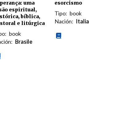
esorcismo
perança: uma
são espiritual,
Tipo:
book
stórica, bíblica,
Nación:
Italia
storal e litúrgica
po:
book
ción:
Brasile