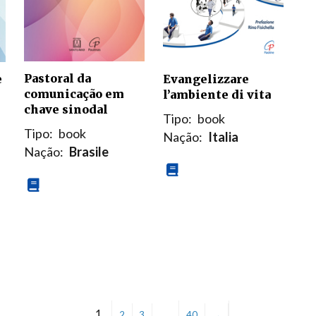
Pastoral da
Evangelizzare
e
comunicação em
l’ambiente di vita
chave sinodal
Tipo:
book
Tipo:
book
Nação:
Italia
Nação:
Brasile
1
…
2
3
40
→