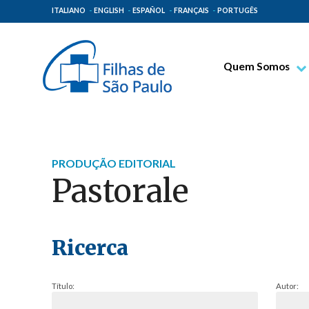
ITALIANO
ENGLISH
ESPAÑOL
FRANÇAIS
PORTUGÊS
Quem Somos
Bem-aventurado T
Venerável Tecla M
Espiritualidade Pa
PRODUÇÃO EDITORIAL
Missão Paulinas
Pastorale
Lugares de Orige
Governo Geral
Família Paulina
Ricerca
Título:
Autor: