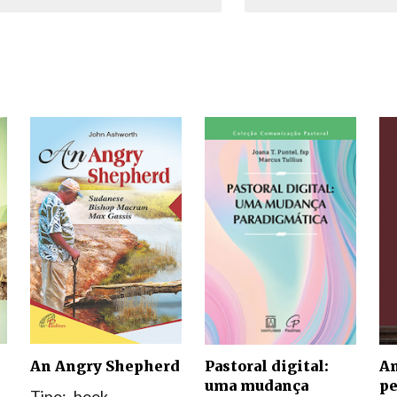
Narzole
San Lorenzo di Fossano
Susa
An Angry Shepherd
Pastoral digital:
An
uma mudança
pe
Tipo:
book