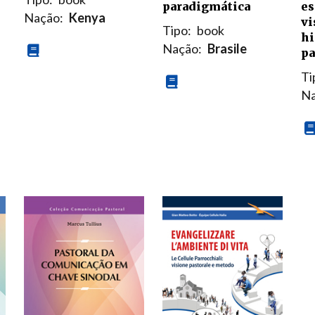
paradigmática
es
Nação:
Kenya
vi
Tipo:
book
hi
Nação:
Brasile
pa
Ti
Na