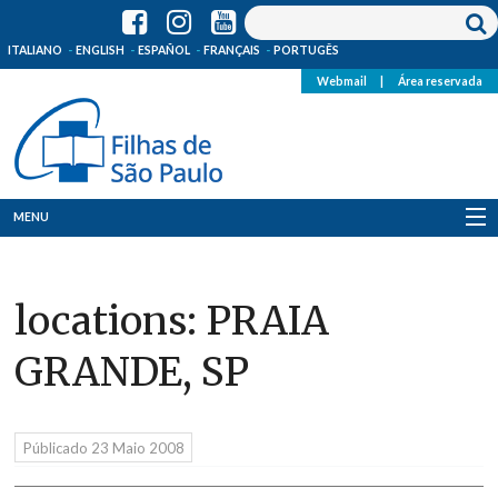
ITALIANO
ENGLISH
ESPAÑOL
FRANÇAIS
PORTUGÊS
Webmail
|
Área reservada
MENU
Quem Somos
locations:
PRAIA
Onde Estamos
GRANDE, SP
Notícias
Recursos
Públicado
23 Maio 2008
Media