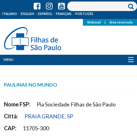
ITALIANO
ENGLISH
ESPAÑOL
FRANÇAIS
PORTUGÊS
Webmail
|
Área reservada
MENU
Quem Somos
PAULINAS NO MUNDO
Onde Estamos
Notícias
Nome FSP:
Pia Sociedade Filhas de São Paulo
Città:
PRAIA GRANDE, SP
Recursos
CAP:
11705-300
Media