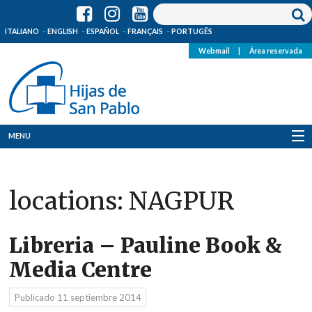
ITALIANO
ENGLISH
ESPAÑOL
FRANÇAIS
PORTUGÊS
Webmail
|
Área reservada
MENU
Quienes Somos
locations:
NAGPUR
Dónde estamos
Noticias
Libreria – Pauline Book &
Media Centre
Recursos
Publicado
11 septiembre 2014
Media