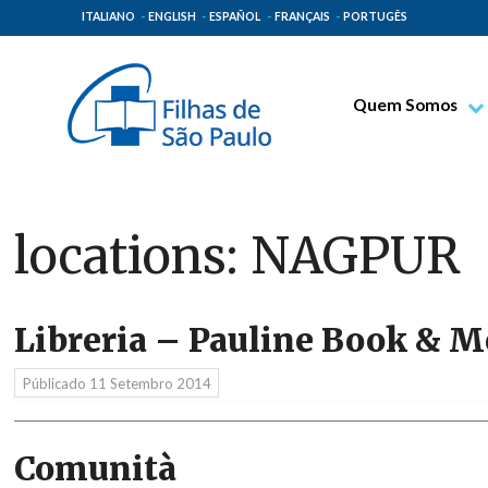
ITALIANO
ENGLISH
ESPAÑOL
FRANÇAIS
PORTUGÊS
Quem Somos
Bem-aventurado T
Venerável Tecla M
Espiritualidade Pa
locations:
NAGPUR
Missão Paulinas
Lugares de Orige
Libreria – Pauline Book & M
Governo Geral
Família Paulina
Públicado
11 Setembro 2014
Comunità