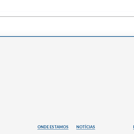
Narzole
San Lorenzo di Fossano
Susa
ONDE ESTAMOS
NOTÍCIAS