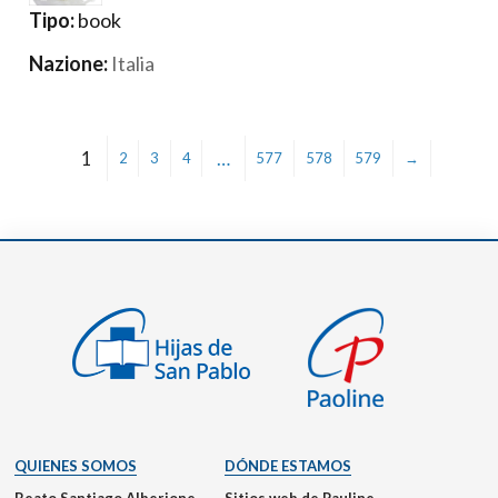
Tipo:
book
Nazione:
Italia
1
…
2
3
4
577
578
579
→
QUIENES SOMOS
DÓNDE ESTAMOS
Beato Santiago Alberione
Sitios web de Pauline