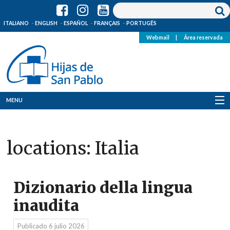
ITALIANO
ENGLISH
ESPAÑOL
FRANÇAIS
PORTUGÊS
Webmail
|
Área reservada
MENU
Quienes Somos
locations:
Italia
Dónde estamos
Noticias
Dizionario della lingua
Recursos
inaudita
Media
Publicado
6 julio 2026